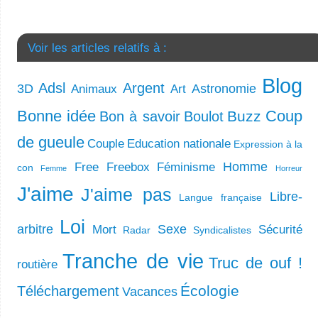
Voir les articles relatifs à :
Blog
Adsl
Argent
3D
Astronomie
Animaux
Art
Bonne idée
Coup
Buzz
Bon à savoir
Boulot
de gueule
Couple
Education nationale
Expression à la
Homme
Free
Freebox
Féminisme
con
Femme
Horreur
J'aime
J'aime pas
Libre-
Langue française
Loi
arbitre
Sexe
Mort
Sécurité
Radar
Syndicalistes
Tranche de vie
Truc de ouf !
routière
Écologie
Téléchargement
Vacances