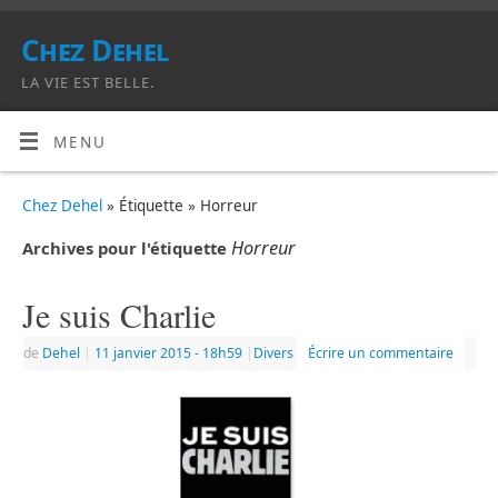
Chez Dehel
LA VIE EST BELLE.
MENU
Chez Dehel
» Étiquette » Horreur
Horreur
Archives pour l'étiquette
Je suis Charlie
de
Dehel
|
11 janvier 2015
- 18h59
|
Divers
Écrire un commentaire