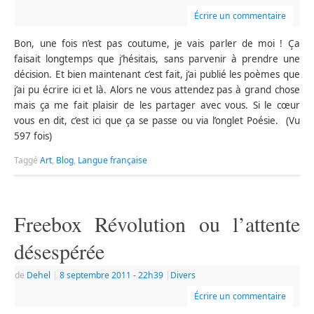
Écrire un commentaire
Bon, une fois n’est pas coutume, je vais parler de moi ! Ça
faisait longtemps que j’hésitais, sans parvenir à prendre une
décision. Et bien maintenant c’est fait, j’ai publié les poèmes que
j’ai pu écrire ici et là. Alors ne vous attendez pas à grand chose
mais ça me fait plaisir de les partager avec vous. Si le cœur
vous en dit, c’est ici que ça se passe ou via l’onglet Poésie. (Vu
597 fois)
Taggé
Art
,
Blog
,
Langue française
Freebox Révolution ou l’attente
désespérée
de
Dehel
|
8 septembre 2011
- 22h39
|
Divers
Écrire un commentaire