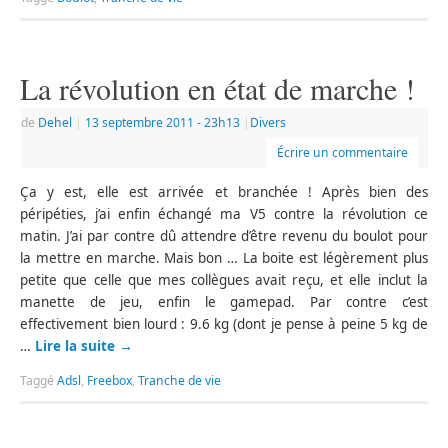
La révolution en état de marche !
de
Dehel
|
13 septembre 2011
- 23h13
|
Divers
Écrire un commentaire
Ça y est, elle est arrivée et branchée ! Après bien des
péripéties, j’ai enfin échangé ma V5 contre la révolution ce
matin. J’ai par contre dû attendre d’être revenu du boulot pour
la mettre en marche. Mais bon … La boite est légèrement plus
petite que celle que mes collègues avait reçu, et elle inclut la
manette de jeu, enfin le gamepad. Par contre c’est
effectivement bien lourd : 9.6 kg (dont je pense à peine 5 kg de
…
Lire la suite
→
Taggé
Adsl
,
Freebox
,
Tranche de vie