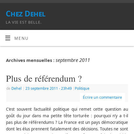
Chez Dehel
LA VIE EST BELLE.
MENU
septembre 2011
Archives mensuelles :
Plus de référendum ?
de
Dehel
|
23 septembre 2011
- 23h49
|
Politique
Écrire un commentaire
C’est souvent l’actualité politique qui remet cette question au
goût du jour dans ma petite tête torturée : pourquoi n’y a t-il
pas plus de référendums ? La France est un pays démocratique
dont les élus prennent fatalement des décisions. Toutes ne sont