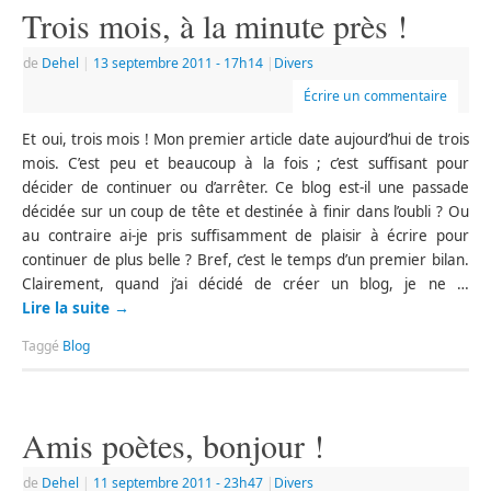
Trois mois, à la minute près !
de
Dehel
|
13 septembre 2011
- 17h14
|
Divers
Écrire un commentaire
Et oui, trois mois ! Mon premier article date aujourd’hui de trois
mois. C’est peu et beaucoup à la fois ; c’est suffisant pour
décider de continuer ou d’arrêter. Ce blog est-il une passade
décidée sur un coup de tête et destinée à finir dans l’oubli ? Ou
au contraire ai-je pris suffisamment de plaisir à écrire pour
continuer de plus belle ? Bref, c’est le temps d’un premier bilan.
Clairement, quand j’ai décidé de créer un blog, je ne …
Lire la suite
→
Taggé
Blog
Amis poètes, bonjour !
de
Dehel
|
11 septembre 2011
- 23h47
|
Divers