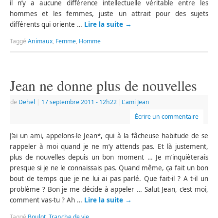
il n’y a aucune différence intellectuelle véritable entre les
hommes et les femmes, juste un attrait pour des sujets
différents qui oriente …
Lire la suite
→
Taggé
Animaux
,
Femme
,
Homme
Jean ne donne plus de nouvelles
de
Dehel
|
17 septembre 2011
- 12h22
|
L'ami Jean
Écrire un commentaire
J’ai un ami, appelons-le Jean*, qui à la fâcheuse habitude de se
rappeler à moi quand je ne m’y attends pas. Et là justement,
plus de nouvelles depuis un bon moment … Je m’inquièterais
presque si je ne le connaissais pas. Quand même, ça fait un bon
bout de temps que je ne lui ai pas parlé. Que fait-il ? A t-il un
problème ? Bon je me décide à appeler … Salut Jean, c’est moi,
comment vas-tu ? Ah …
Lire la suite
→
Taggé
Boulot
,
Tranche de vie