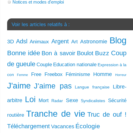
Notices et modes d'emploi
Voir les articles relatifs à :
Blog
Adsl
Argent
3D
Astronomie
Animaux
Art
Bonne idée
Coup
Buzz
Bon à savoir
Boulot
de gueule
Couple
Education nationale
Expression à la
Homme
Free
Freebox
Féminisme
con
Femme
Horreur
J'aime
J'aime pas
Libre-
Langue française
Loi
arbitre
Sexe
Mort
Sécurité
Radar
Syndicalistes
Tranche de vie
Truc de ouf !
routière
Écologie
Téléchargement
Vacances