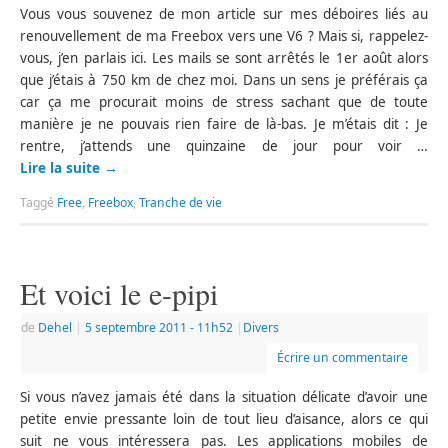
Vous vous souvenez de mon article sur mes déboires liés au
renouvellement de ma Freebox vers une V6 ? Mais si, rappelez-
vous, j’en parlais ici. Les mails se sont arrêtés le 1er août alors
que j’étais à 750 km de chez moi. Dans un sens je préférais ça
car ça me procurait moins de stress sachant que de toute
manière je ne pouvais rien faire de là-bas. Je m’étais dit : Je
rentre, j’attends une quinzaine de jour pour voir …
Lire la suite
→
Taggé
Free
,
Freebox
,
Tranche de vie
Et voici le e-pipi
de
Dehel
|
5 septembre 2011
- 11h52
|
Divers
Écrire un commentaire
Si vous n’avez jamais été dans la situation délicate d’avoir une
petite envie pressante loin de tout lieu d’aisance, alors ce qui
suit ne vous intéressera pas. Les applications mobiles de